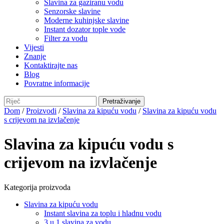
Slavina za gaziranu vodu
Senzorske slavine
Moderne kuhinjske slavine
Instant dozator tople vode
Filter za vodu
Vijesti
Znanje
Kontaktirajte nas
Blog
Povratne informacije
Dom
/
Proizvodi
/
Slavina za kipuću vodu
/
Slavina za kipuću vodu
s crijevom na izvlačenje
Slavina za kipuću vodu s
crijevom na izvlačenje
Kategorija proizvoda
Slavina za kipuću vodu
Instant slavina za toplu i hladnu vodu
3 u 1 slavina za vodu