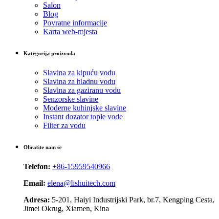
Salon
Blog
Povratne informacije
Karta web-mjesta
Kategorija proizvoda
Slavina za kipuću vodu
Slavina za hladnu vodu
Slavina za gaziranu vodu
Senzorske slavine
Moderne kuhinjske slavine
Instant dozator tople vode
Filter za vodu
Obratite nam se
Telefon:
+86-15959540966
Email:
elena@lishuitech.com
Adresa:
5-201, Haiyi Industrijski Park, br.7, Kengping Cesta,
Jimei Okrug, Xiamen, Kina