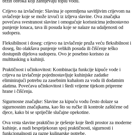
brzih obroka koji zahtijevaju toplu vodu.
Crijevo na izvlačenje: Slavina je opremljena savitljivim crijevom na
uvlačenje koje se može izvući iz izljeva slavine. Ova značajka
povećava svestranost slavine i omogućuje korisnicima jednostavno
punjenje lonaca, tava ili posuda koje se nalaze na udaljenosti od
sudopera.
Fleksibilnost i doseg: crijevo na izvlačenje pruža veću fleksibilnost i
doseg, što olakšava punjenje velikih posuda ili čišćenje teško
dostupnih dijelova sudopera. Ovo je posebno korisno za
multitasking u kuhinji.
Praktičnost i učinkovitost: Kombinacija funkcije kipuće vode i
crijeva na izvlačenje pojednostavljuje kuhinjske zadatke
eliminirajući potrebu za zasebnim kuhalom za vodu ili dodatnim
alatima. Povećava učinkovitost i štedi vrijeme tijekom pripreme
hrane i čišćenja.
Sigurnosne značajke: Slavine za kipuću vodu često dolaze sa
sigurnosnim značajkama, kao što su ručke ili kontrole zaštićene od
djece, kako bi se spriječile slučajne opekotine.
Ova vrsta slavine praktično je rješenje koje štedi prostor za moderne
kuhinje, a nudi besprijekoran spoj praktičnosti, sigurnosti i
funkcionalnosti za razne kulinarske potrebe.