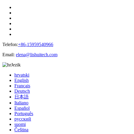
Telefon:
+86-15959540966
Email:
elena@lishuitech.com
Jezik
hrvatski
English
Français
Deutsch
日本語
Italiano
Español
Português
русский
suomi
Čeština