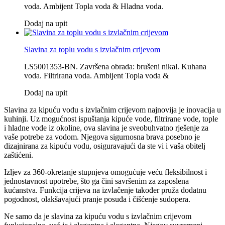
voda. Ambijent Topla voda & Hladna voda.
Dodaj na upit
Slavina za toplu vodu s izvlačnim crijevom
LS5001353-BN. Završena obrada: brušeni nikal. Kuhana
voda. Filtrirana voda. Ambijent Topla voda &
Dodaj na upit
Slavina za kipuću vodu s izvlačnim crijevom najnovija je inovacija u
kuhinji. Uz mogućnost ispuštanja kipuće vode, filtrirane vode, tople
i hladne vode iz okoline, ova slavina je sveobuhvatno rješenje za
vaše potrebe za vodom. Njegova sigurnosna brava posebno je
dizajnirana za kipuću vodu, osiguravajući da ste vi i vaša obitelj
zaštićeni.
Izljev za 360-okretanje stupnjeva omogućuje veću fleksibilnost i
jednostavnost upotrebe, što ga čini savršenim za zaposlena
kućanstva. Funkcija crijeva na izvlačenje također pruža dodatnu
pogodnost, olakšavajući pranje posuđa i čišćenje sudopera.
Ne samo da je slavina za kipuću vodu s izvlačnim crijevom