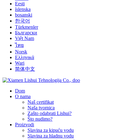
Eesti
íslenska
bosanski
한국어
Türkmenler
Български
Việt Nam
ไทย
Norsk
Ελληνικά
Wari
简体中文
Dom
O nama
Naš certifikat
Naša tvornica
Zašto odabrati Lishui?
Što nudimo?
Proizvodi
Slavina za kipuću vodu
Slavina za hladnu vodu