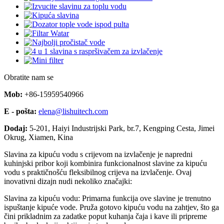
Obratite nam se
Mob:
+86-15959540966
E - pošta:
elena@lishuitech.com
Dodaj:
5-201, Haiyi Industrijski Park, br.7, Kengping Cesta, Jimei
Okrug, Xiamen, Kina
Slavina za kipuću vodu s crijevom na izvlačenje je napredni
kuhinjski pribor koji kombinira funkcionalnost slavine za kipuću
vodu s praktičnošću fleksibilnog crijeva na izvlačenje. Ovaj
inovativni dizajn nudi nekoliko značajki:
Slavina za kipuću vodu: Primarna funkcija ove slavine je trenutno
ispuštanje kipuće vode. Pruža gotovo kipuću vodu na zahtjev, što ga
čini prikladnim za zadatke poput kuhanja čaja i kave ili pripreme