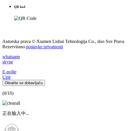
QR kod
Autorska prava © Xiamen Lishui Tehnologija Co., doo Sve Prava
Rezervirano.
postavke privatnosti
whatsapp
skype
E-pošte
Upit
Obratite se dobavljaču
(
0
/10)
正在输入中...