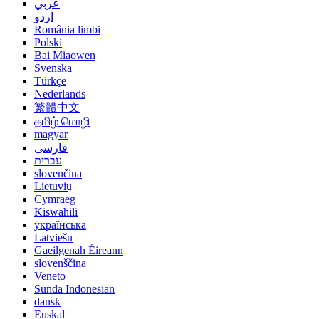
عربي
اردو
România limbi
Polski
Bai Miaowen
Svenska
Türkçe
Nederlands
繁體中文
தமிழ் மொழி
magyar
فارسی
עברית
slovenčina
Lietuvių
Cymraeg
Kiswahili
українська
Latviešu
Gaeilgenah Éireann
slovenščina
Veneto
Sunda Indonesian
dansk
Euskal