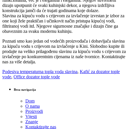
funkcionalna, već je i elegantna i elegantna. Njegov suvremeni
dizajn upotpunit će svaki kuhinjski dekor, a njegova izdržljiva
konstrukcija jamči da će trajati godinama koje dolaze.
Slavina za kipuću vodu s crijevom za izvlačenje izvrstan je izbor za
one koji žele praktičan i učinkovit način pristupa kipućoj vodi,
filtriranoj vodi itd. Njegove sigurnosne značajke i dizajn čine ga
obaveznim za svaku modernu kuhinju.
Poznati smo kao jedan od vodećih proizvođača i dobavljača slavina
za kipuću vodu s crijevom na izvlačenje u Kini. Slobodno kupite ili
prodajte na veliko prilagođenu slavinu za kipuću vodu s crijevom za
izvlačenje po konkurentnim cijenama iz naše tvornice. Kontaktirajte
nas za više detalja.
Podesiva temperaturna topla voda slavina
,
Kafić za dozator tople
vode
,
Office dozator tople vode
Brza navigacija
Dom
O nama
Proizvodi
Vijesti
Znanje
Kontaktirajte nas