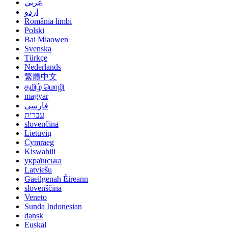
عربي
اردو
România limbi
Polski
Bai Miaowen
Svenska
Türkçe
Nederlands
繁體中文
தமிழ் மொழி
magyar
فارسی
עברית
slovenčina
Lietuvių
Cymraeg
Kiswahili
українська
Latviešu
Gaeilgenah Éireann
slovenščina
Veneto
Sunda Indonesian
dansk
Euskal