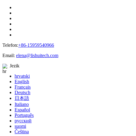
Telefon:
+86-15959540966
Email:
elena@lishuitech.com
Jezik
hrvatski
English
Français
Deutsch
日本語
Italiano
Español
Português
русский
suomi
Čeština