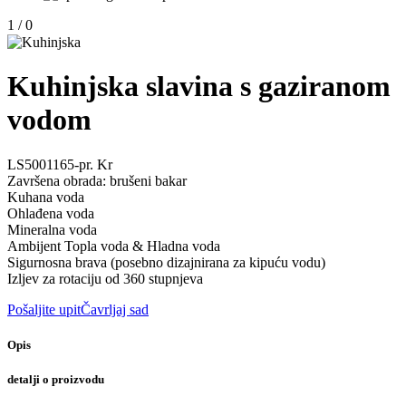
1
/
0
Kuhinjska slavina s gaziranom
vodom
LS5001165-pr. Kr
Završena obrada: brušeni bakar
Kuhana voda
Ohlađena voda
Mineralna voda
Ambijent Topla voda & Hladna voda
Sigurnosna brava (posebno dizajnirana za kipuću vodu)
Izljev za rotaciju od 360 stupnjeva
Pošaljite upit
Čavrljaj sad
Opis
detalji o proizvodu