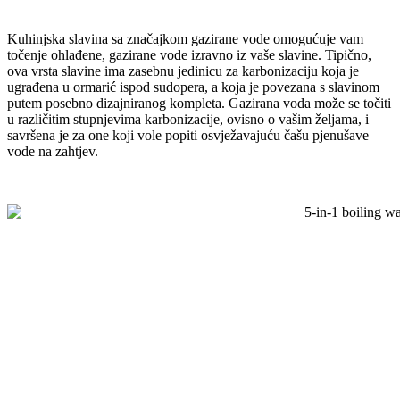
Kuhinjska slavina sa značajkom gazirane vode omogućuje vam
točenje ohlađene, gazirane vode izravno iz vaše slavine. Tipično,
ova vrsta slavine ima zasebnu jedinicu za karbonizaciju koja je
ugrađena u ormarić ispod sudopera, a koja je povezana s slavinom
putem posebno dizajniranog kompleta. Gazirana voda može se točiti
u različitim stupnjevima karbonizacije, ovisno o vašim željama, i
savršena je za one koji vole popiti osvježavajuću čašu pjenušave
vode na zahtjev.