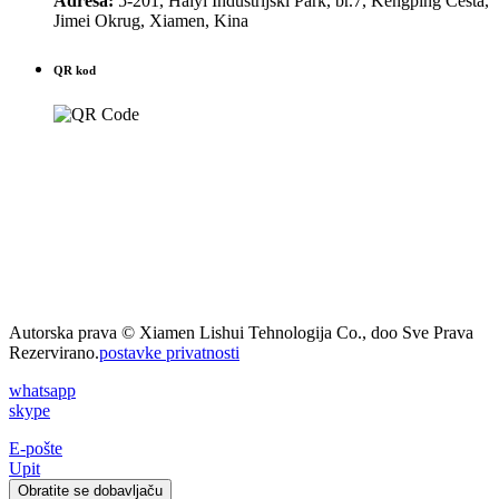
Adresa:
5-201, Haiyi Industrijski Park, br.7, Kengping Cesta,
Jimei Okrug, Xiamen, Kina
QR kod
Autorska prava © Xiamen Lishui Tehnologija Co., doo Sve Prava
Rezervirano.
postavke privatnosti
whatsapp
skype
E-pošte
Upit
Obratite se dobavljaču