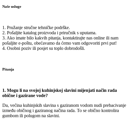
Naše usluge
1. Pružanje stručne tehničke podrške.
2. Pošaljite katalog proizvoda i priručnik s uputama.
3. Ako imate bilo kakvih pitanja, kontaktirajte nas online ili nam
pošaljite e-poštu, obećavamo da ćemo vam odgovoriti prvi put!
4. Osobni poziv ili posjet su toplo dobrodošli.
Pitanja
1. Mogu li na svojoj kuhinjskoj slavini mijenjati način rada
obične i gazirane vode?
Da, većina kuhinjskih slavina s gaziranom vodom nudi prebacivanje
između običnog i gaziranog načina rada. To se obično kontrolira
gumbom ili polugom na slavini.