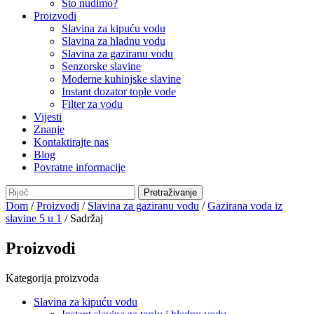
Što nudimo?
Proizvodi
Slavina za kipuću vodu
Slavina za hladnu vodu
Slavina za gaziranu vodu
Senzorske slavine
Moderne kuhinjske slavine
Instant dozator tople vode
Filter za vodu
Vijesti
Znanje
Kontaktirajte nas
Blog
Povratne informacije
Dom
/
Proizvodi
/
Slavina za gaziranu vodu
/
Gazirana voda iz
slavine 5 u 1
/ Sadržaj
Proizvodi
Kategorija proizvoda
Slavina za kipuću vodu