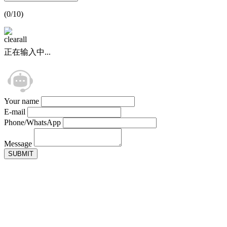
(
0
/10)
正在输入中...
Your name
E-mail
Phone/WhatsApp
Message
SUBMIT