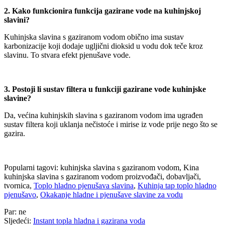
2. Kako funkcionira funkcija gazirane vode na kuhinjskoj
slavini?
Kuhinjska slavina s gaziranom vodom obično ima sustav
karbonizacije koji dodaje ugljični dioksid u vodu dok teče kroz
slavinu. To stvara efekt pjenušave vode.
3. Postoji li sustav filtera u funkciji gazirane vode kuhinjske
slavine?
Da, većina kuhinjskih slavina s gaziranom vodom ima ugrađen
sustav filtera koji uklanja nečistoće i mirise iz vode prije nego što se
gazira.
Popularni tagovi: kuhinjska slavina s gaziranom vodom, Kina
kuhinjska slavina s gaziranom vodom proizvođači, dobavljači,
tvornica,
Toplo hladno pjenušava slavina
,
Kuhinja tap toplo hladno
pjenušavo
,
Okakanje hladne i pjenušave slavine za vodu
Par:
ne
Sljedeći:
Instant topla hladna i gazirana voda