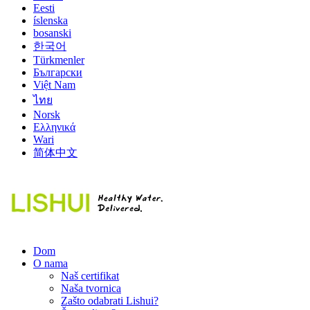
Eesti
íslenska
bosanski
한국어
Türkmenler
Български
Việt Nam
ไทย
Norsk
Ελληνικά
Wari
简体中文
Dom
O nama
Naš certifikat
Naša tvornica
Zašto odabrati Lishui?