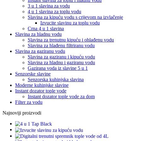
Instant slavina za toplu i hladnu vodu
3 u 1 slavina za vodu
4 u 1 slavina za toplu vodu
Slavina za kipuću vodu s crijevom na izvlačenje
Izvucite slavinu za toplu vodu
Crna 4 u 1 slavina
Slavina za hladnu vodu
Slavina za trenutnu kipuću i ohlađenu vodu
Slavina za hlađenu filtriranu vodu
Slavina za gaziranu vodu
Slavina za gaziranu i kipuću vodu
Slavina za hladnu i gaziranu vodu
Gazirana voda iz slavine 5 u 1
Senzorske slavine
Senzorska kuhinjska slavina
Moderne kuhinjske slavine
Instant dozator tople vode
Instant dozator tople vode za dom
Filter za vodu
Najnoviji proizvodi